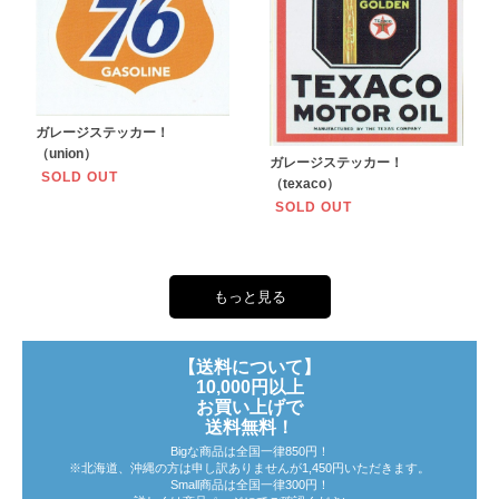
ガレージステッカー！
（union）
ガレージステッカー！
SOLD OUT
（texaco）
SOLD OUT
もっと見る
【送料について】
10,000円以上
お買い上げで
送料無料！
Bigな商品は全国一律850円！
※北海道、沖縄の方は申し訳ありませんが1,450円いただきます。
Small商品は全国一律300円！