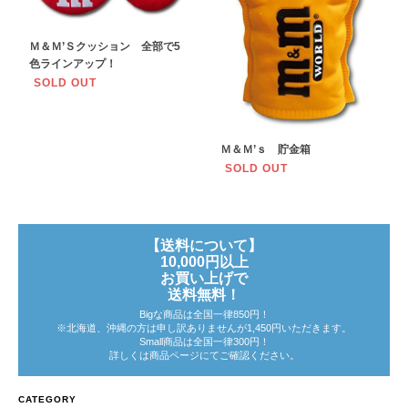
Ｍ＆Ｍ’Ｓクッション 全部で5
色ラインアップ！
SOLD OUT
Ｍ＆Ｍ’ｓ 貯金箱
SOLD OUT
【送料について】
10,000円以上
お買い上げで
送料無料！
Bigな商品は全国一律850円！
※北海道、沖縄の方は申し訳ありませんが1,450円いただきます。
Small商品は全国一律300円！
詳しくは商品ページにてご確認ください。
CATEGORY