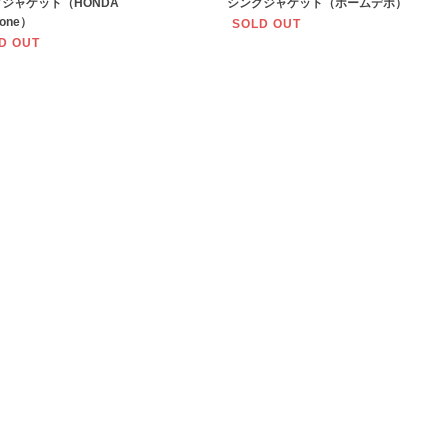
ジャケット（HONDA
シングジャケット（ホームデポ）
tone）
SOLD OUT
D OUT