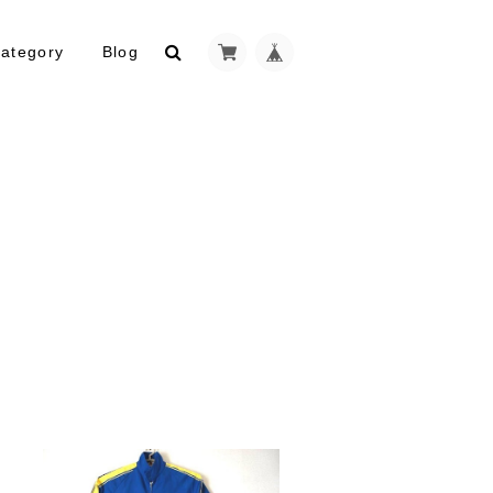
ategory
Blog
ト