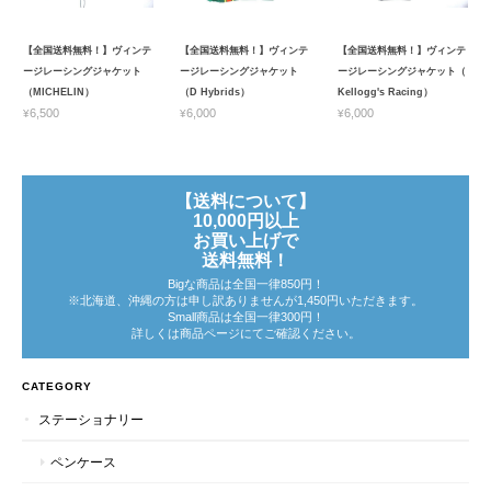
【全国送料無料！】ヴィンテ
【全国送料無料！】ヴィンテ
【全国送料無料！】ヴィンテ
ージレーシングジャケット
ージレーシングジャケット
ージレーシングジャケット（
（MICHELIN）
（D Hybrids）
Kellogg's Racing）
¥6,500
¥6,000
¥6,000
【送料について】
10,000円以上
お買い上げで
送料無料！
Bigな商品は全国一律850円！
※北海道、沖縄の方は申し訳ありませんが1,450円いただきます。
Small商品は全国一律300円！
詳しくは商品ページにてご確認ください。
CATEGORY
ステーショナリー
ペンケース