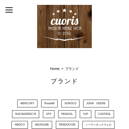
Home
ブランド
ブランド
MERCURY
Route66
SUNOCO
JOHN DEERE
RACINGSPEC76
STP
PENZOIL
7UP
CASTROL
AMOCO
VALVOLINE
PENDOLTON
ノーマンロックウェル