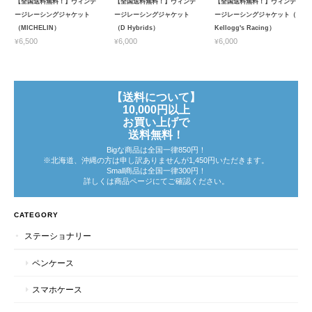
【全国送料無料！】ヴィンテ
【全国送料無料！】ヴィンテ
【全国送料無料！】ヴィンテ
ージレーシングジャケット
ージレーシングジャケット
ージレーシングジャケット（
（MICHELIN）
（D Hybrids）
Kellogg's Racing）
¥6,500
¥6,000
¥6,000
【送料について】
10,000円以上
お買い上げで
送料無料！
Bigな商品は全国一律850円！
※北海道、沖縄の方は申し訳ありませんが1,450円いただきます。
Small商品は全国一律300円！
詳しくは商品ページにてご確認ください。
CATEGORY
ステーショナリー
ペンケース
スマホケース