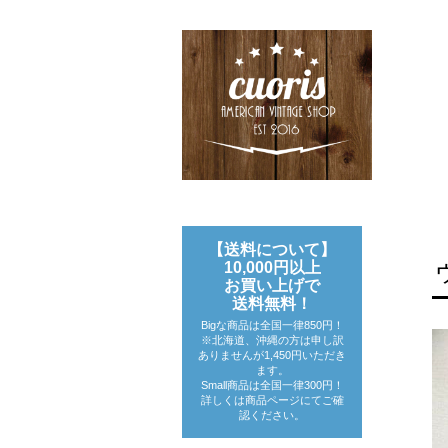
【送料について】
10,000円以上
お買い上げで
送料無料！
Bigな商品は全国一律850円！
※北海道、沖縄の方は申し訳
ありませんが1,450円いただき
ます。
Small商品は全国一律300円！
詳しくは商品ページにてご確
認ください。