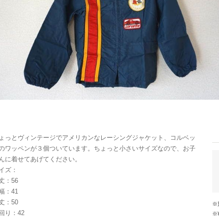
ょっとヴィンテージでアメリカンなレーシングジャケット、コルベッ
のワッペンが３個ついています。ちょっと小さいサイズなので、お子
んに着せてあげてください。
イズ：
丈：56
幅：41
丈：50
回り：42
※¥10,000以上のご注文で国内送料が無