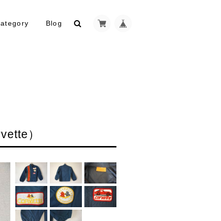
ategory
Blog
tte）