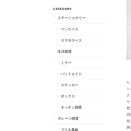
CATEGORY
ステーショナリー
ペンケース
スマホケース
生活雑貨
ミラー
バンドエイド
ち
ステッカー
ト
さ
ボックス
サ
キッチン雑貨
着
肩
ガレージ雑貨
袖
胸
ブリキ看板