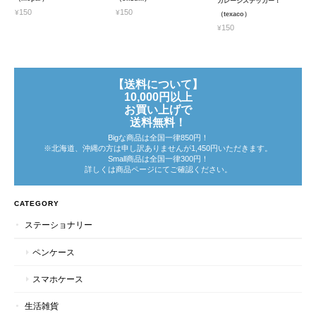
ガレージステッカー！
¥150
¥150
（texaco）
¥150
【送料について】
10,000円以上
お買い上げで
送料無料！
Bigな商品は全国一律850円！
※北海道、沖縄の方は申し訳ありませんが1,450円いただきます。
Small商品は全国一律300円！
詳しくは商品ページにてご確認ください。
CATEGORY
ステーショナリー
ペンケース
スマホケース
生活雑貨