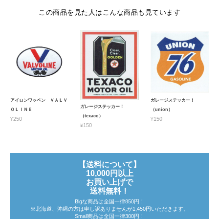
この商品を見た人はこんな商品も見ています
アイロンワッペン ＶＡＬＶ
ガレージステッカー！
ガレージステッカー！
ＯＬＩＮＥ
（union）
（texaco）
¥250
¥150
¥150
【送料について】
10,000円以上
お買い上げで
送料無料！
Bigな商品は全国一律850円！
※北海道、沖縄の方は申し訳ありませんが1,450円いただきます。
Small商品は全国一律300円！