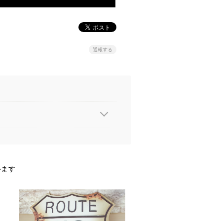
通報する
います