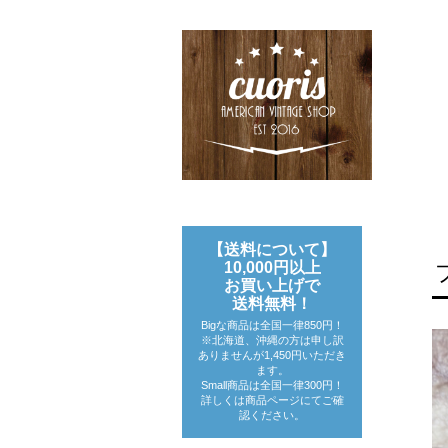
【送料について】
10,000円以上
お買い上げで
送料無料！
Bigな商品は全国一律850円！
※北海道、沖縄の方は申し訳
ありませんが1,450円いただき
ます。
Small商品は全国一律300円！
詳しくは商品ページにてご確
認ください。