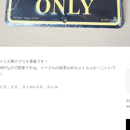
メリカ軍のブリキ看板です！
RMYなので陸軍ですね。イーグルの紋章がめちゃくちゃかっこいいで
！
イズ：２０．３ｃｍ×３０．５ｃｍ
※¥10,000以上のご注文で国内送料が無