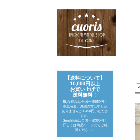
【送料について】
10,000円以上
お買い上げで
送料無料！
Bigな商品は全国一律850円！
※北海道、沖縄の方は申し訳
ありませんが1,450円いただき
ます。
Small商品は全国一律300円！
詳しくは商品ページにてご確
認ください。