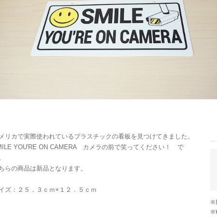
メリカで実際使われているプラスチックの看板を見つけてきました。
MILE YOU'RE ON CAMERA カメラの前で笑ってください！ で
。
ちらの商品は新品となります。
イズ：２５．３ｃｍ×１２．５ｃｍ
※¥10,000以上のご注文で国内送料が無