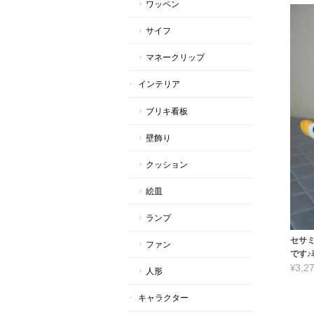
ワッペン
サイフ
マネークリップ
インテリア
ブリキ看板
壁飾り
クッション
絵皿
ランプ
セサ
ファン
です
¥3,2
人形
キャラクター