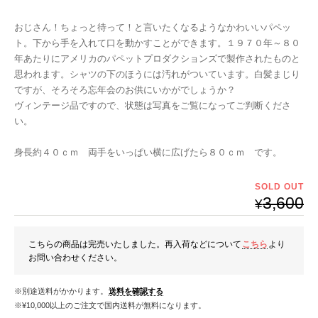
おじさん！ちょっと待って！と言いたくなるようなかわいいパペッ
ト。下から手を入れて口を動かすことができます。１９７０年～８０
年あたりにアメリカのパペットプロダクションズで製作されたものと
思われます。シャツの下のほうには汚れがついています。白髪まじり
ですが、そろそろ忘年会のお供にいかがでしょうか？
ヴィンテージ品ですので、状態は写真をご覧になってご判断くださ
い。
身長約４０ｃｍ 両手をいっぱい横に広げたら８０ｃｍ です。
SOLD OUT
3,600
¥
こちらの商品は完売いたしました。再入荷などについて
こちら
より
お問い合わせください。
※別途送料がかかります。
送料を確認する
※¥10,000以上のご注文で国内送料が無料になります。