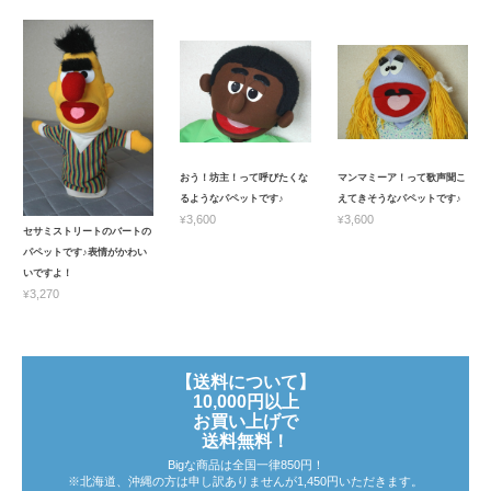
おう！坊主！って呼びたくな
マンマミーア！って歌声聞こ
るようなパペットです♪
えてきそうなパペットです♪
¥3,600
¥3,600
セサミストリートのバートの
パペットです♪表情がかわい
いですよ！
¥3,270
【送料について】
10,000円以上
お買い上げで
送料無料！
Bigな商品は全国一律850円！
※北海道、沖縄の方は申し訳ありませんが1,450円いただきます。