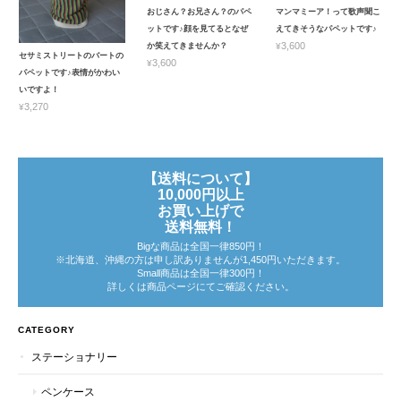
おじさん？お兄さん？のパペ
マンマミーア！って歌声聞こ
ットです♪顔を見てるとなぜ
えてきそうなパペットです♪
¥3,600
か笑えてきませんか？
セサミストリートのバートの
¥3,600
パペットです♪表情がかわい
いですよ！
¥3,270
【送料について】
10,000円以上
お買い上げで
送料無料！
Bigな商品は全国一律850円！
※北海道、沖縄の方は申し訳ありませんが1,450円いただきます。
Small商品は全国一律300円！
詳しくは商品ページにてご確認ください。
CATEGORY
ステーショナリー
ペンケース