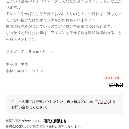
こういう企業のアイコンマークってなぜか見てるとテンションが上が
ります♪♪
Ｔシャツやかばんなど自分のお気に入りのものにつければ、誰ももっ
ていない自分だけのオリジナルが作れちゃいますよ！
裏面に接着糊がついているのでアイロンで簡単につけられます。
しっかりと付けたい時は、アイロンと併せて端を数箇所縫われること
をおススメします。
サイズ：７．５ｃｍ×５ｃｍ
生産地：中国
素材・成分：コットン
SOLD OUT
250
¥
こちらの商品は完売いたしました。再入荷などについて
こちら
より
お問い合わせください。
※別途送料がかかります。
送料を確認する
※¥10,000以上のご注文で国内送料が無料になります。