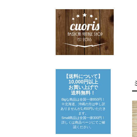
【送料について】
10,000円以上
お買い上げで
送料無料！
Bigな商品は全国一律850円！
※北海道、沖縄の方は申し訳
ありませんが1,450円いただき
ます。
Small商品は全国一律300円！
詳しくは商品ページにてご確
認ください。