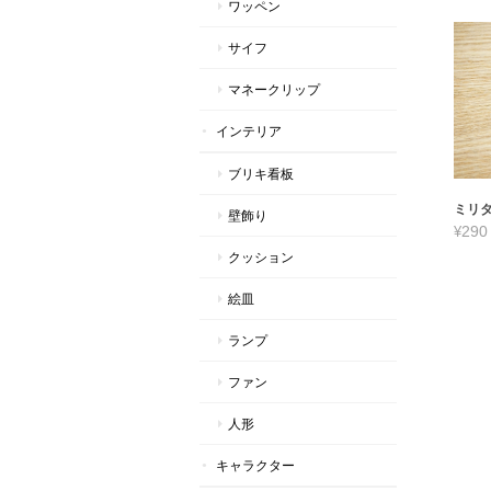
ワッペン
サイフ
マネークリップ
インテリア
ブリキ看板
ミリタ
壁飾り
¥290
クッション
絵皿
ランプ
ファン
人形
キャラクター