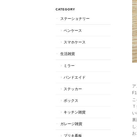
CATEGORY
ステーショナリー
ペンケース
スマホケース
生活雑貨
ミラー
バンドエイド
ア
ステッカー
F
こ
ボックス
Ｔ
キッチン雑貨
い
裏
ガレージ雑貨
し
お
ブリキ看板