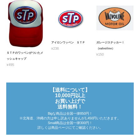
アイロンワッペン ＳＴＰ
ガレージステッカー！
¥238
（valvoline）
ＳＴＰのワッペンがついたメ
¥150
ッシュキャップ
¥495
【送料について】
10,000円以上
お買い上げで
送料無料！
Bigな商品は全国一律850円！
※北海道、沖縄の方は申し訳ありませんが1,450円いただきます。
Small商品は全国一律300円！
詳しくは商品ページにてご確認ください。