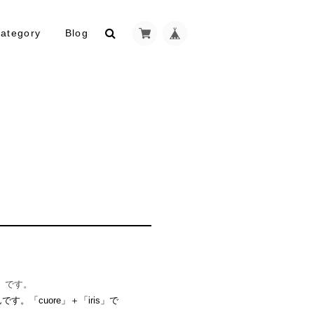
ategory
Blog
」です。
す。「cuore」＋「iris」で