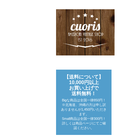
【送料について】
10,000円以上
お買い上げで
送料無料！
Bigな商品は全国一律850円！
※北海道、沖縄の方は申し訳
ありませんが1,450円いただき
ます。
Small商品は全国一律300円！
詳しくは商品ページにてご確
認ください。