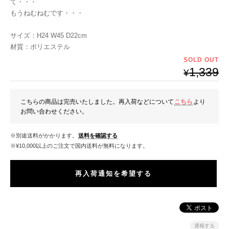
て・・・
もうねむねむです・・・
サイズ：H24 W45 D22cm
材質：ポリエステル
SOLD OUT
1,339
¥
こちらの商品は完売いたしました。再入荷などについて
こちら
より
お問い合わせください。
※別途送料がかかります。
送料を確認する
※¥10,000以上のご注文で国内送料が無料になります。
再入荷通知を希望する
通報する