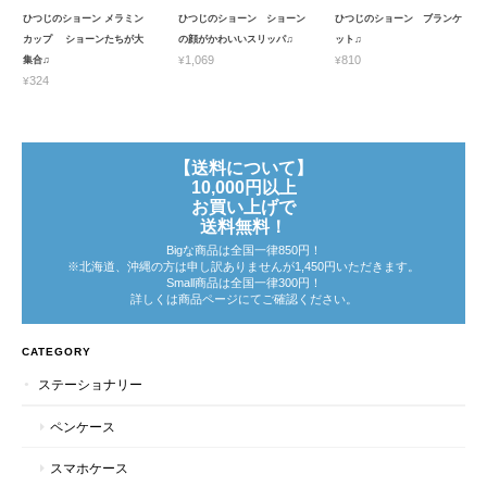
ひつじのショーン メラミン
ひつじのショーン ショーン
ひつじのショーン ブランケ
カップ ショーンたちが大
の顔がかわいいスリッパ♫
ット♫
¥1,069
¥810
集合♫
¥324
【送料について】
10,000円以上
お買い上げで
送料無料！
Bigな商品は全国一律850円！
※北海道、沖縄の方は申し訳ありませんが1,450円いただきます。
Small商品は全国一律300円！
詳しくは商品ページにてご確認ください。
CATEGORY
ステーショナリー
ペンケース
スマホケース