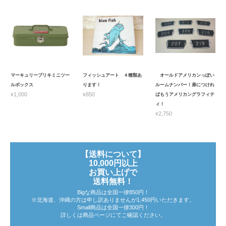
マーキュリーブリキミニツー
フィッシュアート ４種類あ
オールドアメリカンっぽい
ルボックス
ります！
ルームナンバー！扉につけれ
¥1,000
¥850
ばもうアメリカングラフィテ
ィ！
¥2,750
【送料について】
10,000円以上
お買い上げで
送料無料！
Bigな商品は全国一律850円！
※北海道、沖縄の方は申し訳ありませんが1,450円いただきます。
Small商品は全国一律300円！
詳しくは商品ページにてご確認ください。