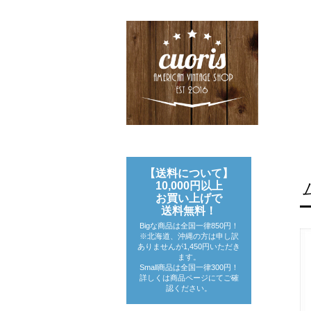
【送料について】
10,000円以上
お買い上げで
送料無料！
Bigな商品は全国一律850円！
※北海道、沖縄の方は申し訳
ありませんが1,450円いただき
ます。
Small商品は全国一律300円！
詳しくは商品ページにてご確
認ください。