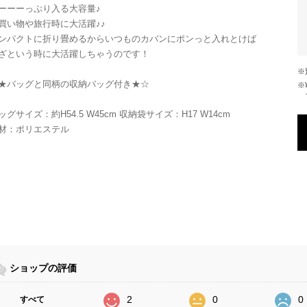
ーーーっぷり入る大容量♪
買い物や旅行時に大活躍♪♪
ンパクトに折り畳めるからいつものカバンにポンっと入れとけば
ざという時に大活躍しちゃうのです！
★バッグと同柄の収納バッグ付き★☆
※¥10,000以上のご注文で国内送料が無
ッグサイズ：約H54.5 W45cm 収納袋サイズ：H17 W14cm
材：ポリエステル
ショップの評価
2
0
0
すべて