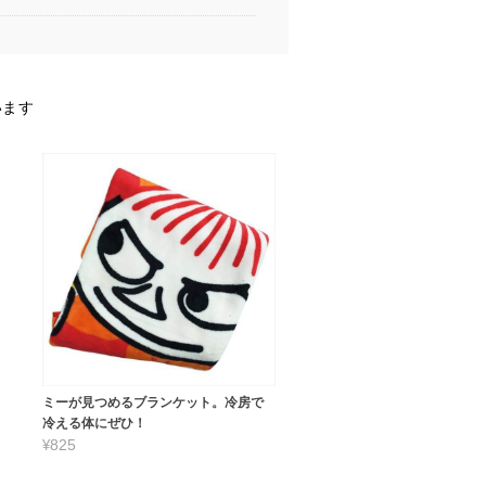
います
ミーが見つめるブランケット。冷房で
冷える体にぜひ！
¥825