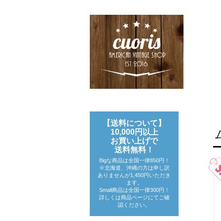
【送料について】
10,000円以上
お買い上げで
送料無料！
Bigな商品は全国一律850円！
※北海道、沖縄の方は申し訳
ありませんが1,450円いただき
ます。
Small商品は全国一律300円！
詳しくは商品ページにてご確
認ください。