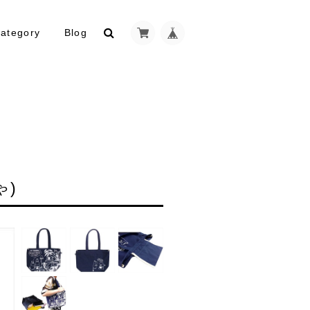
ategory
Blog
ゃ)