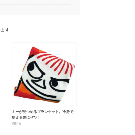
います
ミーが見つめるブランケット。冷房で
冷える体にぜひ！
¥825