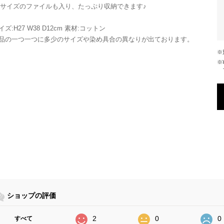
4サイズのファイルも入り、たっぷり収納できます♪
イズ:H27 W38 D12cm 素材:コットン
品の一つ一つに多少のサイズや染め具合の異なりが出ております。
※¥10,000以上のご注文で国内送料が無
ショップの評価
2
0
0
すべて