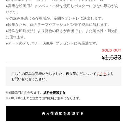
●高級な絵画用キャンバス・木枠を使用しポスターにはない厚みがあ
ります。
その深みを感じる存在感が、空間をオシャレに演出します。
●軽量なため、両面テープやプッシュピン等で簡単に飾れます。
●特殊な印刷技法により発色の良さが自慢です。また耐水性・耐光性
に優れます。
●アートのデリバリー=ArtDeli プレゼントにも最適です。
SOLD OUT
1,533
¥
こちらの商品は完売いたしました。再入荷などについて
こちら
より
お問い合わせください。
※別途送料がかかります。
送料を確認する
※¥10,000以上のご注文で国内送料が無料になります。
再入荷通知を希望する