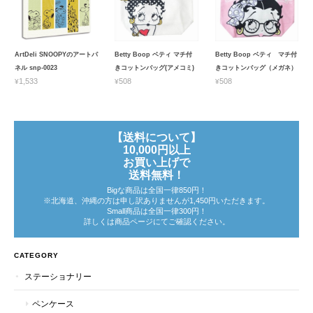
ArtDeli SNOOPYのアートパ
Betty Boop ベティ マチ付
Betty Boop ベティ マチ付
ネル snp-0023
きコットンバッグ(アメコミ)
きコットンバッグ（メガネ）
¥1,533
¥508
¥508
【送料について】
10,000円以上
お買い上げで
送料無料！
Bigな商品は全国一律850円！
※北海道、沖縄の方は申し訳ありませんが1,450円いただきます。
Small商品は全国一律300円！
詳しくは商品ページにてご確認ください。
CATEGORY
ステーショナリー
ペンケース