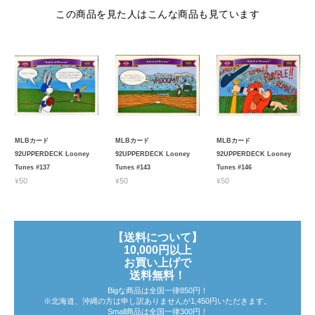
この商品を見た人はこんな商品も見ています
MLBカード
MLBカード
MLBカード
92UPPERDECK Looney
92UPPERDECK Looney
92UPPERDECK Looney
Tunes #137
Tunes #143
Tunes #146
¥50
¥50
¥50
【送料について】
10,000円以上
お買い上げで
送料無料！
Bigな商品は全国一律850円！
※北海道、沖縄の方は申し訳ありませんが1,450円いただきます。
Small商品は全国一律300円！