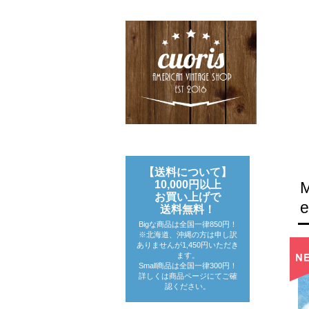
【送料について】
10,000円以上
お買い上げで
送料無料！
Bigな商品は全国一律850円！
※北海道、沖縄の方は申し訳
ありませんが1,450円いただき
ます。
Small商品は全国一律300円！
詳しくは商品ページにてご確
認ください。