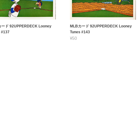
ード 92UPPERDECK Looney
MLBカード 92UPPERDECK Looney
 #137
Tunes #143
¥50