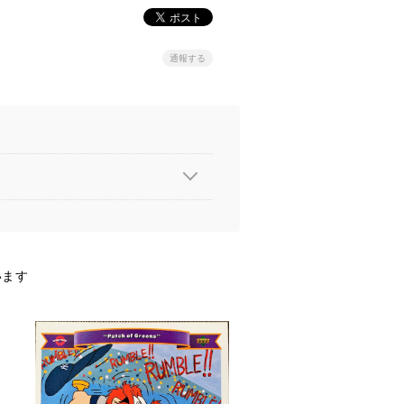
通報する
います