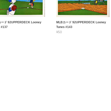
ード 92UPPERDECK Looney
MLBカード 92UPPERDECK Looney
 #137
Tunes #143
¥50