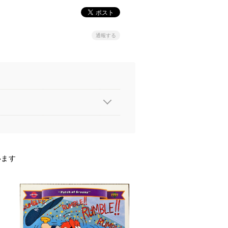
通報する
います