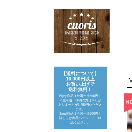
【送料について】
10,000円以上
お買い上げで
送料無料！
Bigな商品は全国一律850円！
※北海道、沖縄の方は申し訳
ありませんが1,450円いただき
ます。
Small商品は全国一律300円！
詳しくは商品ページにてご確
認ください。