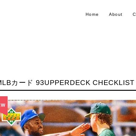
Home
About
C
MLBカード 93UPPERDECK CHECKLIST 