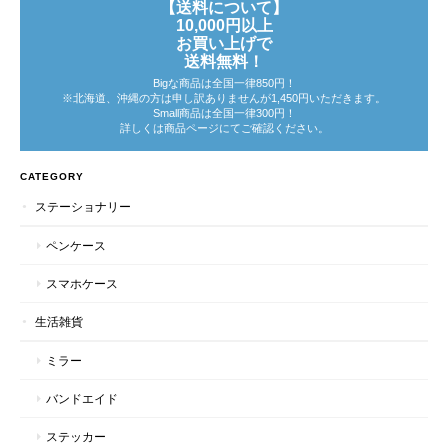
【送料について】
10,000円以上
お買い上げで
送料無料！
Bigな商品は全国一律850円！
※北海道、沖縄の方は申し訳ありませんが1,450円いただきます。
Small商品は全国一律300円！
詳しくは商品ページにてご確認ください。
CATEGORY
ステーショナリー
ペンケース
スマホケース
生活雑貨
ミラー
バンドエイド
ステッカー