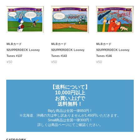
MLBカード
MLBカード
MLBカード
92UPPERDECK Looney
92UPPERDECK Looney
92UPPERDECK Looney
Tunes #137
Tunes #143
Tunes #146
¥50
¥50
¥50
【送料について】
10,000円以上
お買い上げで
送料無料！
Bigな商品は全国一律850円！
※北海道、沖縄の方は申し訳ありませんが1,450円いただきます。
Small商品は全国一律300円！
詳しくは商品ページにてご確認ください。
CATEGORY