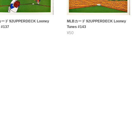
ード 92UPPERDECK Looney
MLBカード 92UPPERDECK Looney
 #137
Tunes #143
¥50