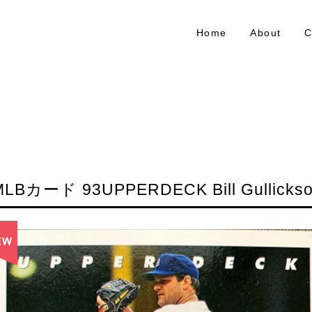
Home
About
C
MLBカード 93UPPERDECK Bill Gullickso