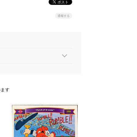
通報する
います