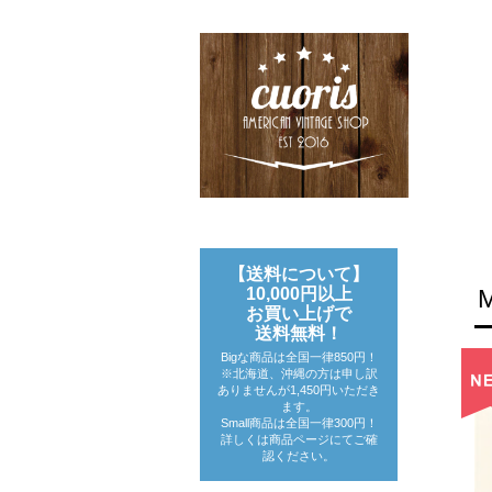
【送料について】
10,000円以上
お買い上げで
送料無料！
Bigな商品は全国一律850円！
※北海道、沖縄の方は申し訳
ありませんが1,450円いただき
ます。
Small商品は全国一律300円！
詳しくは商品ページにてご確
認ください。