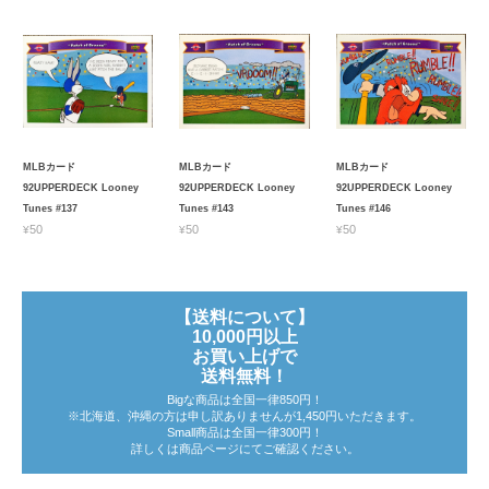
MLBカード
MLBカード
MLBカード
92UPPERDECK Looney
92UPPERDECK Looney
92UPPERDECK Looney
Tunes #137
Tunes #143
Tunes #146
¥50
¥50
¥50
【送料について】
10,000円以上
お買い上げで
送料無料！
Bigな商品は全国一律850円！
※北海道、沖縄の方は申し訳ありませんが1,450円いただきます。
Small商品は全国一律300円！
詳しくは商品ページにてご確認ください。