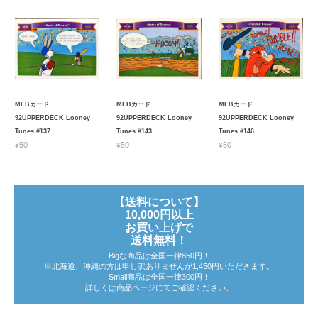
MLBカード
MLBカード
MLBカード
92UPPERDECK Looney
92UPPERDECK Looney
92UPPERDECK Looney
Tunes #137
Tunes #143
Tunes #146
¥50
¥50
¥50
【送料について】
10,000円以上
お買い上げで
送料無料！
Bigな商品は全国一律850円！
※北海道、沖縄の方は申し訳ありませんが1,450円いただきます。
Small商品は全国一律300円！
詳しくは商品ページにてご確認ください。