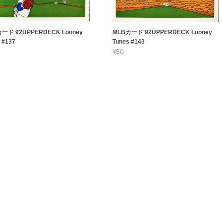
ード 92UPPERDECK Looney
MLBカード 92UPPERDECK Looney
 #137
Tunes #143
¥50