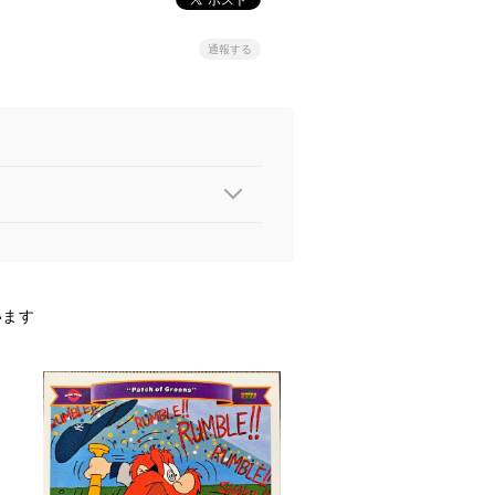
通報する
います