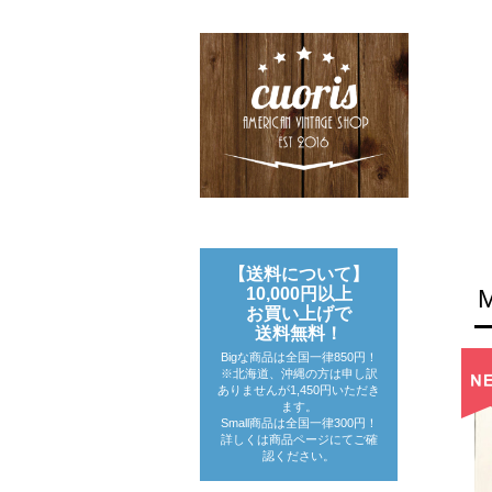
【送料について】
10,000円以上
お買い上げで
送料無料！
Bigな商品は全国一律850円！
※北海道、沖縄の方は申し訳
ありませんが1,450円いただき
ます。
Small商品は全国一律300円！
詳しくは商品ページにてご確
認ください。