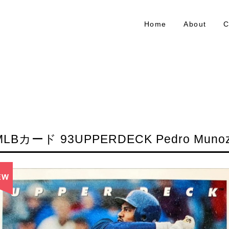
Home
About
C
MLBカード 93UPPERDECK Pedro Munoz