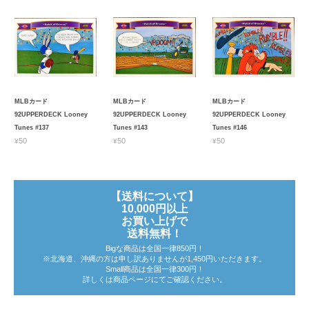
MLBカード
MLBカード
MLBカード
92UPPERDECK Looney
92UPPERDECK Looney
92UPPERDECK Looney
Tunes #137
Tunes #143
Tunes #146
¥50
¥50
¥50
【送料について】
10,000円以上
お買い上げで
送料無料！
Bigな商品は全国一律850円！
※北海道、沖縄の方は申し訳ありませんが1,450円いただきます。
Small商品は全国一律300円！
詳しくは商品ページにてご確認ください。