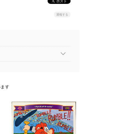
通報する
います