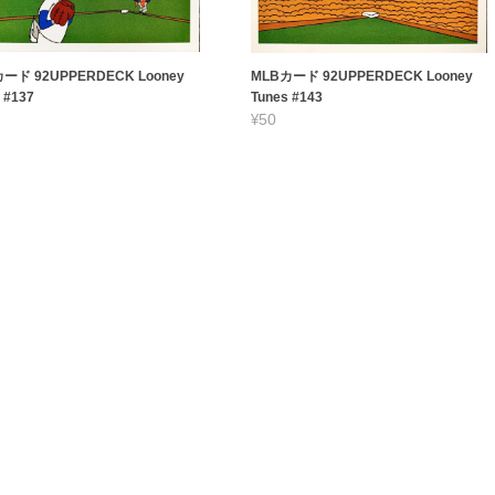
ード 92UPPERDECK Looney
MLBカード 92UPPERDECK Looney
 #137
Tunes #143
¥50