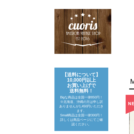
【送料について】
10,000円以上
お買い上げで
送料無料！
Bigな商品は全国一律850円！
※北海道、沖縄の方は申し訳
ありませんが1,450円いただき
ます。
Small商品は全国一律300円！
詳しくは商品ページにてご確
認ください。