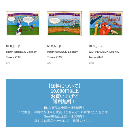
MLBカード
MLBカード
MLBカード
92UPPERDECK Looney
92UPPERDECK Looney
92UPPERDECK Looney
Tunes #137
Tunes #143
Tunes #146
¥50
¥50
¥50
【送料について】
10,000円以上
お買い上げで
送料無料！
Bigな商品は全国一律850円！
※北海道、沖縄の方は申し訳ありませんが1,450円いただきます。
Small商品は全国一律300円！
詳しくは商品ページにてご確認ください。