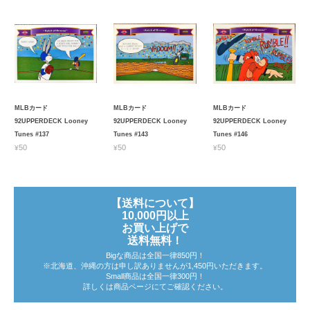
MLBカード
MLBカード
MLBカード
92UPPERDECK Looney
92UPPERDECK Looney
92UPPERDECK Looney
Tunes #137
Tunes #143
Tunes #146
¥50
¥50
¥50
【送料について】
10,000円以上
お買い上げで
送料無料！
Bigな商品は全国一律850円！
※北海道、沖縄の方は申し訳ありませんが1,450円いただきます。
Small商品は全国一律300円！
詳しくは商品ページにてご確認ください。