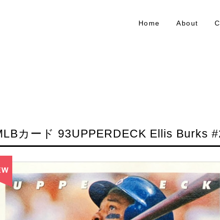
Home
About
C
MLBカード 93UPPERDECK Ellis Burks #