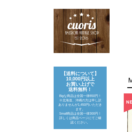
【送料について】
10,000円以上
お買い上げで
送料無料！
Bigな商品は全国一律850円！
※北海道、沖縄の方は申し訳
ありませんが1,450円いただき
ます。
Small商品は全国一律300円！
詳しくは商品ページにてご確
認ください。