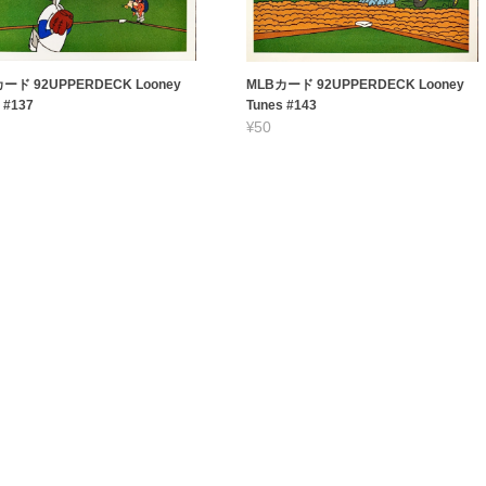
ード 92UPPERDECK Looney
MLBカード 92UPPERDECK Looney
 #137
Tunes #143
¥50