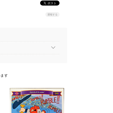
通報する
います