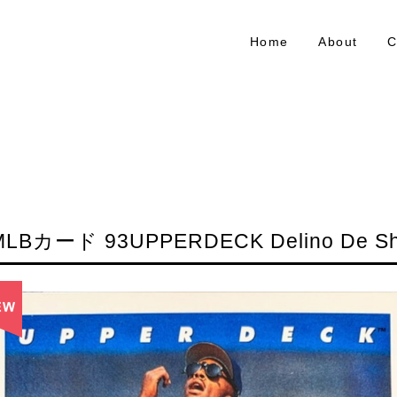
Home
About
C
MLBカード 93UPPERDECK Delino De Shi