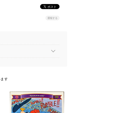
通報する
います