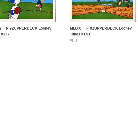
ード 92UPPERDECK Looney
MLBカード 92UPPERDECK Looney
 #137
Tunes #143
¥50