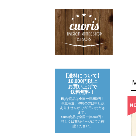
【送料について】
10,000円以上
お買い上げで
送料無料！
Bigな商品は全国一律850円！
※北海道、沖縄の方は申し訳
ありませんが1,450円いただき
ます。
Small商品は全国一律300円！
詳しくは商品ページにてご確
認ください。