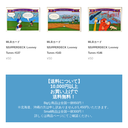
MLBカード
MLBカード
MLBカード
92UPPERDECK Looney
92UPPERDECK Looney
92UPPERDECK Looney
Tunes #137
Tunes #143
Tunes #146
¥50
¥50
¥50
【送料について】
10,000円以上
お買い上げで
送料無料！
Bigな商品は全国一律850円！
※北海道、沖縄の方は申し訳ありませんが1,450円いただきます。
Small商品は全国一律300円！
詳しくは商品ページにてご確認ください。