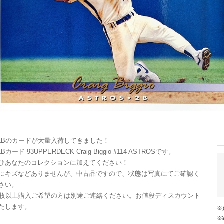
LBのカードが大量入荷してきました！
Bカード 93UPPERDECK Craig Biggio #114 ASTROSです。
ひあなたのコレクションに加えてください！
にキズなどありませんが、中古品ですので、状態は写真にてご確認く
さい。
0枚以上購入ご希望の方は別途ご連絡ください。お値段ディスカウント
たします。
※¥10,000以上のご注文で国内送料が無