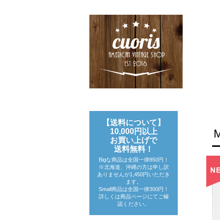
【送料について】
10,000円以上
お買い上げで
送料無料！
Bigな商品は全国一律850円！
※北海道、沖縄の方は申し訳
ありませんが1,450円いただき
ます。
Small商品は全国一律300円！
詳しくは商品ページにてご確
認ください。