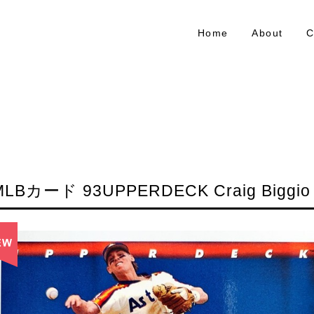
Home
About
C
MLBカード 93UPPERDECK Craig Biggio