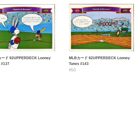
ード 92UPPERDECK Looney
MLBカード 92UPPERDECK Looney
 #137
Tunes #143
¥50