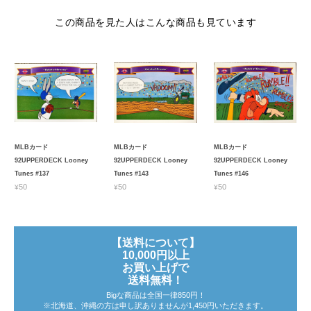
この商品を見た人はこんな商品も見ています
MLBカード
MLBカード
MLBカード
92UPPERDECK Looney
92UPPERDECK Looney
92UPPERDECK Looney
Tunes #137
Tunes #143
Tunes #146
¥50
¥50
¥50
【送料について】
10,000円以上
お買い上げで
送料無料！
Bigな商品は全国一律850円！
※北海道、沖縄の方は申し訳ありませんが1,450円いただきます。