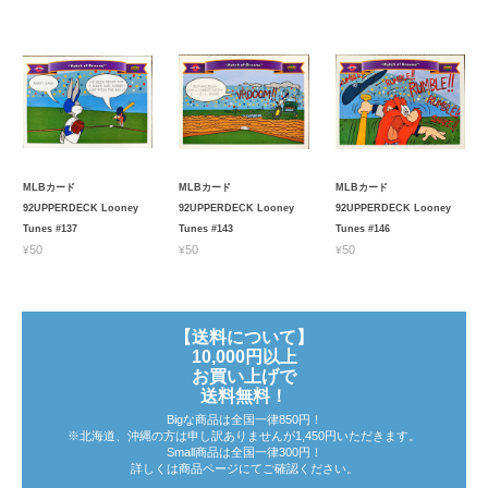
MLBカード
MLBカード
MLBカード
92UPPERDECK Looney
92UPPERDECK Looney
92UPPERDECK Looney
Tunes #137
Tunes #143
Tunes #146
¥50
¥50
¥50
【送料について】
10,000円以上
お買い上げで
送料無料！
Bigな商品は全国一律850円！
※北海道、沖縄の方は申し訳ありませんが1,450円いただきます。
Small商品は全国一律300円！
詳しくは商品ページにてご確認ください。