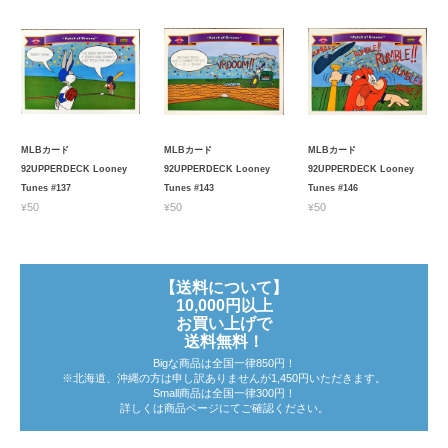
MLBカード
MLBカード
MLBカード
92UPPERDECK Looney
92UPPERDECK Looney
92UPPERDECK Looney
Tunes #137
Tunes #143
Tunes #146
¥50
¥50
¥50
【送料について】
10,000円以上
お買い上げで
送料無料！
Bigな商品は全国一律850円！
※北海道、沖縄の方は申し訳ありませんが1,450円いただきます。
Small商品は全国一律300円！
詳しくは商品ページにてご確認ください。