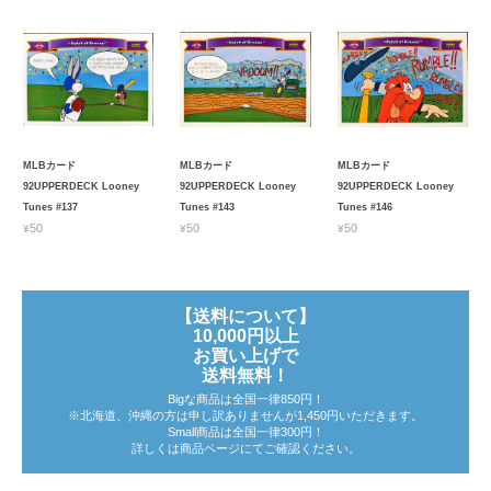
MLBカード
MLBカード
MLBカード
92UPPERDECK Looney
92UPPERDECK Looney
92UPPERDECK Looney
Tunes #137
Tunes #143
Tunes #146
¥50
¥50
¥50
【送料について】
10,000円以上
お買い上げで
送料無料！
Bigな商品は全国一律850円！
※北海道、沖縄の方は申し訳ありませんが1,450円いただきます。
Small商品は全国一律300円！
詳しくは商品ページにてご確認ください。