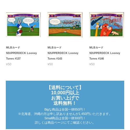
MLBカード
MLBカード
MLBカード
92UPPERDECK Looney
92UPPERDECK Looney
92UPPERDECK Looney
Tunes #137
Tunes #143
Tunes #146
¥50
¥50
¥50
【送料について】
10,000円以上
お買い上げで
送料無料！
Bigな商品は全国一律850円！
※北海道、沖縄の方は申し訳ありませんが1,450円いただきます。
Small商品は全国一律300円！
詳しくは商品ページにてご確認ください。