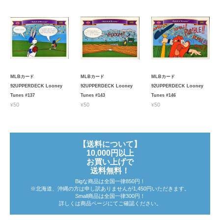
MLBカード
MLBカード
MLBカード
92UPPERDECK Looney
92UPPERDECK Looney
92UPPERDECK Looney
Tunes #137
Tunes #143
Tunes #146
¥50
¥50
¥50
【送料について】
10,000円以上
お買い上げで
送料無料！
Bigな商品は全国一律850円！
※北海道、沖縄の方は申し訳ありませんが1,450円いただきます。
Small商品は全国一律300円！
詳しくは商品ページにてご確認ください。