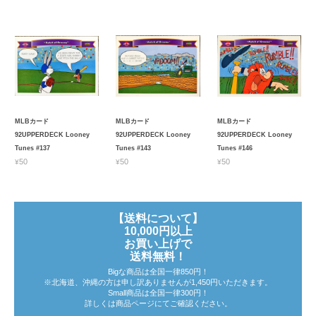
MLBカード
MLBカード
MLBカード
92UPPERDECK Looney
92UPPERDECK Looney
92UPPERDECK Looney
Tunes #137
Tunes #143
Tunes #146
¥50
¥50
¥50
【送料について】
10,000円以上
お買い上げで
送料無料！
Bigな商品は全国一律850円！
※北海道、沖縄の方は申し訳ありませんが1,450円いただきます。
Small商品は全国一律300円！
詳しくは商品ページにてご確認ください。