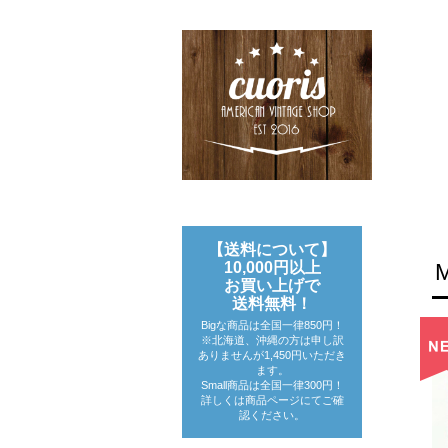
【送料について】
10,000円以上
お買い上げで
送料無料！
Bigな商品は全国一律850円！
※北海道、沖縄の方は申し訳
ありませんが1,450円いただき
ます。
Small商品は全国一律300円！
詳しくは商品ページにてご確
認ください。