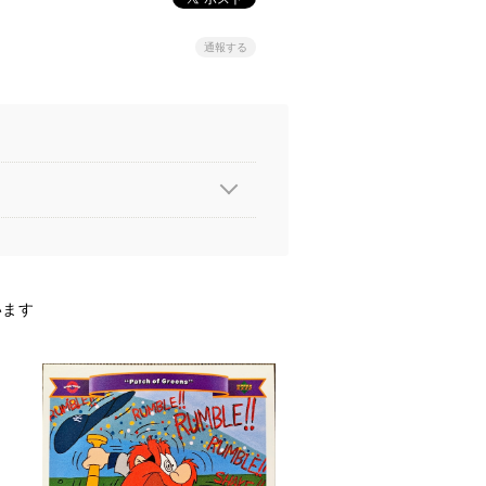
通報する
います