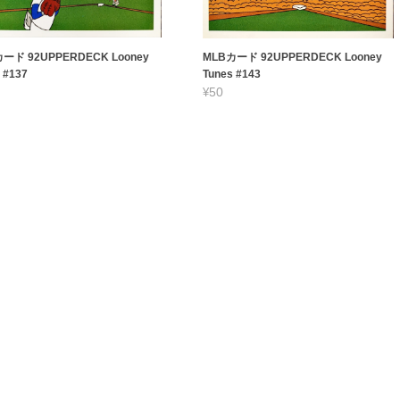
ード 92UPPERDECK Looney
MLBカード 92UPPERDECK Looney
 #137
Tunes #143
¥50