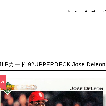
Home
About
C
MLBカード 92UPPERDECK Jose Deleon