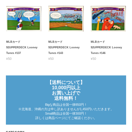
MLBカード
MLBカード
MLBカード
92UPPERDECK Looney
92UPPERDECK Looney
92UPPERDECK Looney
Tunes #137
Tunes #143
Tunes #146
¥50
¥50
¥50
【送料について】
10,000円以上
お買い上げで
送料無料！
Bigな商品は全国一律850円！
※北海道、沖縄の方は申し訳ありませんが1,450円いただきます。
Small商品は全国一律300円！
詳しくは商品ページにてご確認ください。