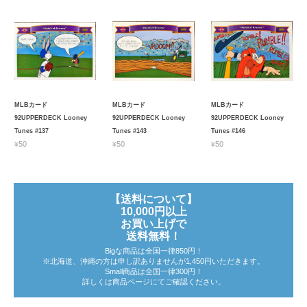
MLBカード
MLBカード
MLBカード
92UPPERDECK Looney
92UPPERDECK Looney
92UPPERDECK Looney
Tunes #137
Tunes #143
Tunes #146
¥50
¥50
¥50
【送料について】
10,000円以上
お買い上げで
送料無料！
Bigな商品は全国一律850円！
※北海道、沖縄の方は申し訳ありませんが1,450円いただきます。
Small商品は全国一律300円！
詳しくは商品ページにてご確認ください。