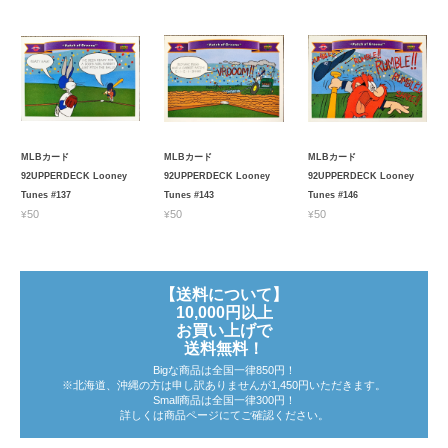
MLBカード
MLBカード
MLBカード
92UPPERDECK Looney
92UPPERDECK Looney
92UPPERDECK Looney
Tunes #137
Tunes #143
Tunes #146
¥50
¥50
¥50
【送料について】
10,000円以上
お買い上げで
送料無料！
Bigな商品は全国一律850円！
※北海道、沖縄の方は申し訳ありませんが1,450円いただきます。
Small商品は全国一律300円！
詳しくは商品ページにてご確認ください。